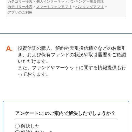
カテゴリー検索
>
個人インターネットバンキング
>
投資信託
カテゴリー検索
>
スマートフォンアプリ
>
バンキングアプリ
>
アプリのご利用
回答
投資信託の購入、解約や天引投信積立などのお取引
き、および保有ファンドの状況や取引履歴をご確認
いただけます。
また、ファンドやマーケットに関する情報提供も行
っております。
アンケート:このご案内で解決したでしょうか？
解決した