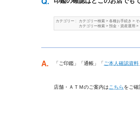
印鑑の確認はどこのお店でも
カテゴリー :
カテゴリー検索
>
各種お手続き
>
そ
カテゴリー検索
>
預金・資産運用
>
回答
「ご印鑑」「通帳」「
ご本人確認資料
店舗・ＡＴＭのご案内は
こちら
をご確