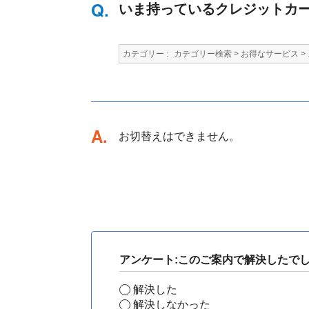
いま持っているクレジットカ
カテゴリー :
カテゴリー検索
>
お得なサービス
>
回答
お切替えはできません。
アンケート:このご案内で解決したで
解決した
解決しなかった