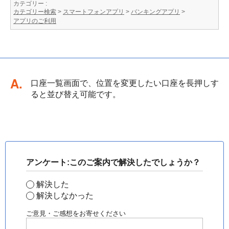
カテゴリー :
カテゴリー検索
>
スマートフォンアプリ
>
バンキングアプリ
>
アプリのご利用
回答
口座一覧画面で、位置を変更したい口座を長押しす
ると並び替え可能です。
アンケート:このご案内で解決したでしょうか？
解決した
解決しなかった
ご意見・ご感想をお寄せください