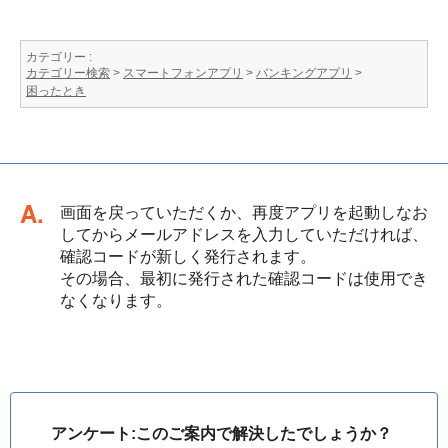
カテゴリー :
カテゴリー検索
>
スマートフォンアプリ
>
バンキングアプリ
>
困ったとき
回答
画面を戻っていただくか、再度アプリを起動しなお
してからメールアドレスを入力していただければ、
確認コードが新しく発行されます。
その場合、最初に発行された確認コードは使用でき
なくなります。
アンケート:このご案内で解決したでしょうか？