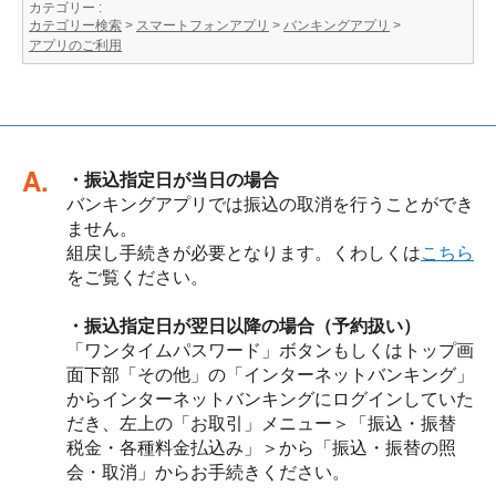
カテゴリー :
カテゴリー検索
>
スマートフォンアプリ
>
バンキングアプリ
>
アプリのご利用
回答
・振込指定日が当日の場合
バンキングアプリでは振込の取消を行うことができ
ません。
組戻し手続きが必要となります。くわしくは
こちら
をご覧ください。
・振込指定日が翌日以降の場合（予約扱い）
「ワンタイムパスワード」ボタンもしくはトップ画
面下部「その他」の「インターネットバンキング」
からインターネットバンキングにログインしていた
だき、左上の「お取引」メニュー＞「振込・振替
税金・各種料金払込み」＞から「振込・振替の照
会・取消」からお手続きください。