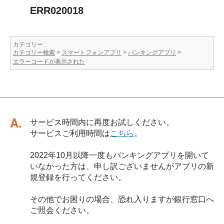
ERR020018
カテゴリー :
カテゴリー検索
>
スマートフォンアプリ
>
バンキングアプリ
>
エラーコードが表示された
回答
サービス時間内に再度お試しください。
サービスご利用時間は
こちら
。
2022年10月以降一度もバンキングアプリを開いて
いなかった方は、申し訳ございませんがアプリの新
規登録を行ってください。
その他でお困りの場合、恐れ入りますが銀行窓口へ
ご照会ください。