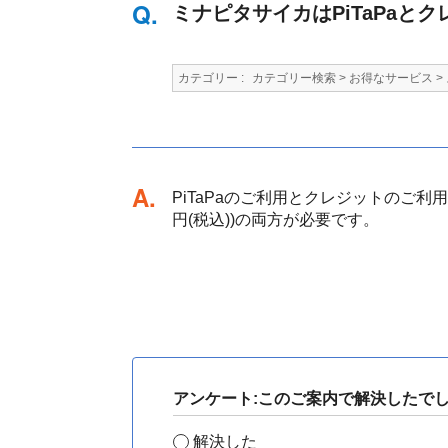
ミナピタサイカはPiTaPa
カテゴリー :
カテゴリー検索
>
お得なサービス
>
回答
PiTaPaのご利用とクレジットのご利用が
円(税込))の両方が必要です。
アンケート:このご案内で解決したで
解決した