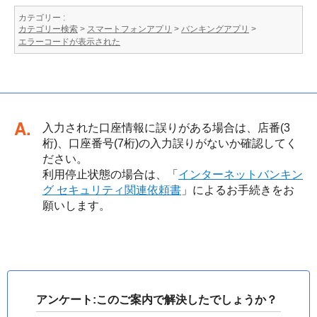
カテゴリー :
カテゴリー検索
>
スマートフォンアプリ
>
バンキングアプリ
>
エラーコードが表示された
回答
入力された口座情報に誤りがある場合は、店番(3
桁)、口座番号(7桁)の入力誤りがないか確認してく
ださい。
利用停止状態の場合は、「
インターネットバンキン
グ セキュリティ関連依頼書
」によるお手続きをお
願いします。
アンケート:このご案内で解決したでしょうか？