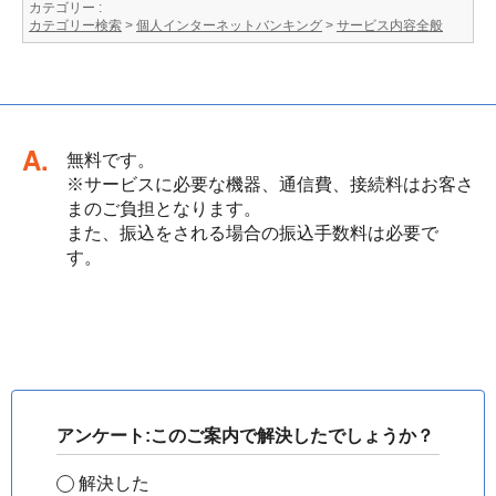
カテゴリー :
カテゴリー検索
>
個人インターネットバンキング
>
サービス内容全般
回答
無料です。
※サービスに必要な機器、通信費、接続料はお客さ
まのご負担となります。
また、振込をされる場合の振込手数料は必要で
す。
アンケート:このご案内で解決したでしょうか？
解決した