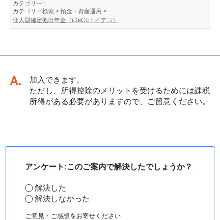
カテゴリー :
カテゴリー検索
>
預金・資産運用
>
個人型確定拠出年金（iDeCo：イデコ）
回答
加入できます。
ただし、所得控除のメリットを受けるためには課税
所得がある必要がありますので、ご留意ください。
アンケート:このご案内で解決したでしょうか？
解決した
解決しなかった
ご意見・ご感想をお寄せください