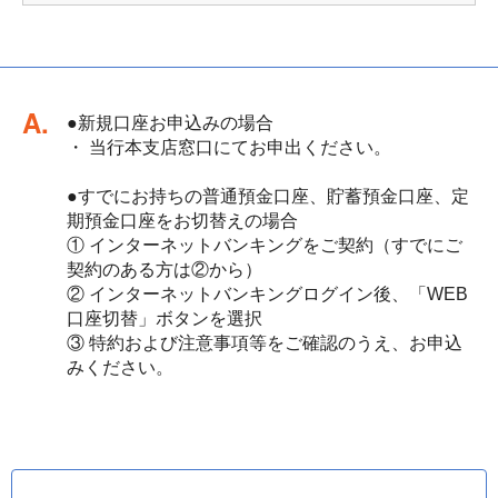
回答
●新規口座お申込みの場合
・ 当行本支店窓口にてお申出ください。
●すでにお持ちの普通預金口座、貯蓄預金口座、定
期預金口座をお切替えの場合
① インターネットバンキングをご契約（すでにご
契約のある方は②から）
② インターネットバンキングログイン後、「WEB
口座切替」ボタンを選択
③ 特約および注意事項等をご確認のうえ、お申込
みください。