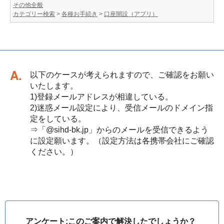
その他全般
カテゴリー検索
>
各種お手続き
>
口座開設（アプリ）
回答
以下のケースが考えられますので、ご確認をお願い
いたします。
1)登録メールアドレスが相違している。
2)迷惑メール設定により、受信メールのドメイン指
定をしている。
⇒「@sihd-bk.jp」からのメールを受信できるよう
に設定願います。（設定方法は各携帯会社にご確認
ください。）
アンケート:このご案内で解決したでしょうか？