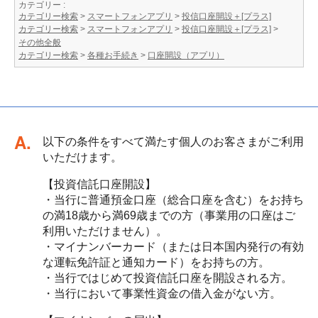
カテゴリー :
カテゴリー検索
>
スマートフォンアプリ
>
投信口座開設＋[プラス]
カテゴリー検索
>
スマートフォンアプリ
>
投信口座開設＋[プラス]
>
その他全般
カテゴリー検索
>
各種お手続き
>
口座開設（アプリ）
回答
以下の条件をすべて満たす個人のお客さまがご利用
いただけます。
【投資信託口座開設】
・当行に普通預金口座（総合口座を含む）をお持ち
の満18歳から満69歳までの方（事業用の口座はご
利用いただけません）。
・マイナンバーカード（または日本国内発行の有効
な運転免許証と通知カード）をお持ちの方。
・当行ではじめて投資信託口座を開設される方。
・当行において事業性資金の借入金がない方。