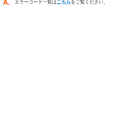
回答
エラーコード一覧は
こちら
をご覧ください。