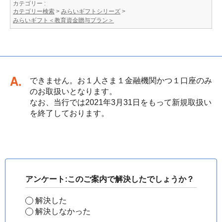
カテゴリー :
カテゴリー検索
>
みらいギフトシリーズ
>
みらいギフト＜教育資金贈与プラン＞
回答
できません。お１人さま１金融機関かつ１口座のみ
のお取扱いとなります。
なお、当行では2021年3月31日をもって新規取扱い
を終了しております。
アンケート:このご案内で解決したでしょうか？
解決した
解決しなかった