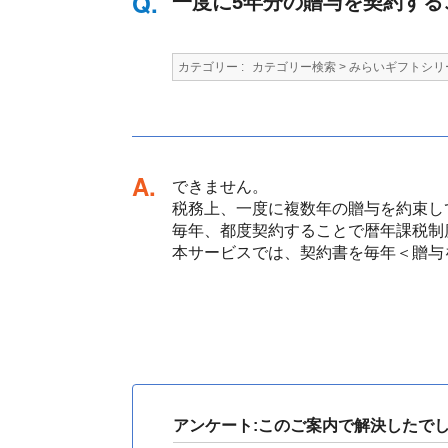
一度に5年分の贈与を契約する
カテゴリー :
カテゴリー検索
>
みらいギフトシリ
回答
できません。
税務上、一度に複数年の贈与を約束し
毎年、都度契約することで暦年課税制
本サービスでは、契約書を毎年＜贈与
アンケート:このご案内で解決したで