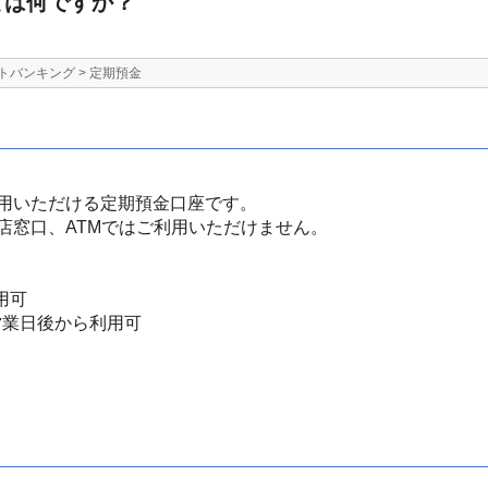
とは何ですか？
トバンキング
>
定期預金
用いただける定期預金口座です。
店窓口、ATMではご利用いただけません。
用可
営業日後から利用可