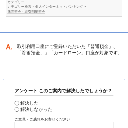
カテゴリー :
カテゴリー検索
>
個人インターネットバンキング
>
残高照会・取引明細照会
回答
取引利用口座にご登録いただいた「普通預金」、
「貯蓄預金、」「カードローン」口座が対象です。
アンケート:このご案内で解決したでしょうか？
解決した
解決しなかった
ご意見・ご感想をお寄せください