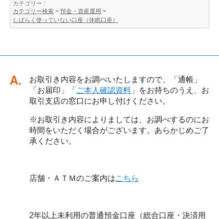
カテゴリー :
カテゴリー検索
>
預金・資産運用
>
しばらく使っていない口座（休眠口座）
回答
お取引き内容をお調べいたしますので、「通帳」
「お届印」「
ご本人確認資料
」をお持ちのうえ、お
取引支店の窓口にお申し付けください。
※お取引き内容によりましては、お調べするのにお
時間をいただく場合がございます。あらかじめご了
承ください。
店舗・ＡＴＭのご案内は
こちら
2年以上未利用の普通預金口座（総合口座・決済用