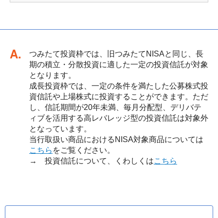
回答
つみたて投資枠では、旧つみたてNISAと同じ、長
期の積立・分散投資に適した一定の投資信託が対象
となります。
成長投資枠では、一定の条件を満たした公募株式投
資信託や上場株式に投資することができます。ただ
し、信託期間が20年未満、毎月分配型、デリバテ
ィブを活用する高レバレッジ型の投資信託は対象外
となっています。
当行取扱い商品におけるNISA対象商品については
こちら
をご覧ください。
→ 投資信託について、くわしくは
こちら