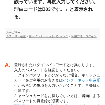
誤っています。再度入力してください。
理由コードはB03です。」と表示され
る。
カテゴリー :
カテゴリー検索
>
個人インターネットバンキング
>
利用方法・ログイン
回答
登録されたログインパスワードとは異なります。
入力のパスワードを確認してください。
ログインパスワードが分からない場合、キャッシュ
カードをご利用のお客さまは
インターネット申込受
付
から所定の事項を入力いただくことで、再登録が
可能です。
キャッシュカードをお持ちでない方は、書面による
パスワードの再登録が必要です。