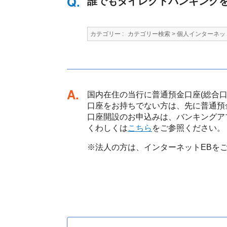
誰でもダイレクトバンキング
カテゴリー :
カテゴリー検索
>
個人インターネッ
回答
国内在住の当行に普通預金口座(総合
口座をお持ちでない方は、先に普通預
口座開設のお申込みは、バンキングア
くわしくは
こちら
をご参照ください。
※法人の方は、インターネットEBを