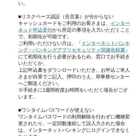
い。
■リスクベース認証（合言葉）が分からない
キャッシュカードをご利用のお客さまは、
インター
ネット申込受付
から所定の事項を入力いただくこと
で、初期化が可能です。
ご利用いただけない方は、「
インターネットバンキ
ング・バンキングアプリセキュリティ関連依頼書
」
にて初期化を行う必要があるため、窓口でお手続き
いただくか、
上記申込書をダウンロードいただき、お申込ご本人
さまが自筆でご記入、押印のうえ、IB事務センター
へご郵送ください。
※手続きに1週間程度お時間をいただく場合がござ
います。
■ワンタイムパスワードが使えない
ワンタイムパスワードの利用解除を行わずに機種変
更されたり、一定回数連続して誤入力された場合
は、インターネットバンキングにログインできなく