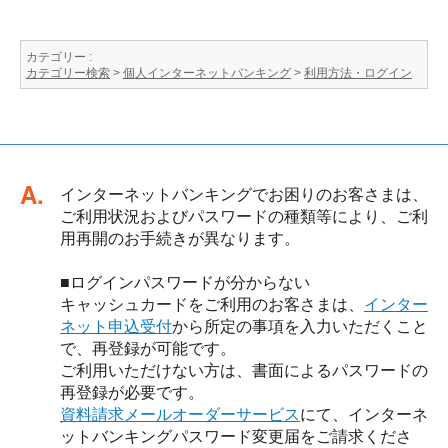
カテゴリー :
カテゴリー検索
>
個人インターネットバンキング
>
利用方法・ログイン
回答
インターネットバンキングでお困りのお客さまは、
ご利用状況およびパスワードの種類等により、ご利
用再開のお手続きが異なります。
■ログインパスワードが分からない
キャッシュカードをご利用のお客さまは、
インター
ネット申込受付
から所定の事項を入力いただくこと
で、再登録が可能です。
ご利用いただけない方は、書面によるパスワードの
再登録が必要です。
資料請求メールオーダーサービス
にて、インターネ
ットバンキングパスワード変更届をご請求くださ