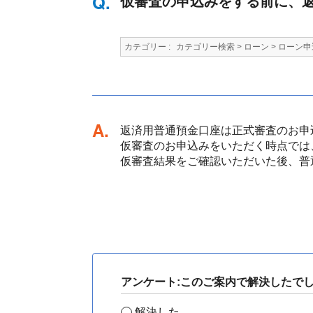
仮審査の申込みをする前に、
カテゴリー :
カテゴリー検索
>
ローン
>
ローン申
回答
返済用普通預金口座は正式審査のお申
仮審査のお申込みをいただく時点では
仮審査結果をご確認いただいた後、普
アンケート:このご案内で解決したで
解決した