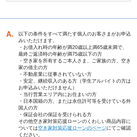
回答
以下の条件をすべて満たす個人のお客さまがお申込
みいただけます。
・お借入れ時の年齢が満20歳以上満65歳未満で、
最終ご返済時の年齢が満75歳以下の方
・空き家を所有するご本人さま、ご家族の方、空き
家の借主の方
・不動産業に従事されていない方
・安定、継続収入のある方（学生アルバイトの方は
お申込みいただけません）
・当行営業エリア内にお住まいの方
・日本国籍の方、または永住許可等を受けている外
国人の方
・保証会社の保証を受けられる方
その他空き家対策応援ローンのくわしい商品内容に
ついては
空き家対策応援ローンのページ
にてご確認
ください。