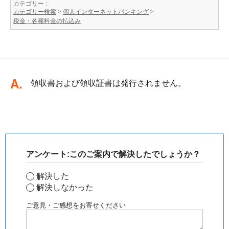
カテゴリー :
カテゴリー検索
>
個人インターネットバンキング
>
税金・各種料金の払込み
回答
領収書および領収証書は発行されません。
アンケート:このご案内で解決したでしょうか？
解決した
解決しなかった
ご意見・ご感想をお寄せください