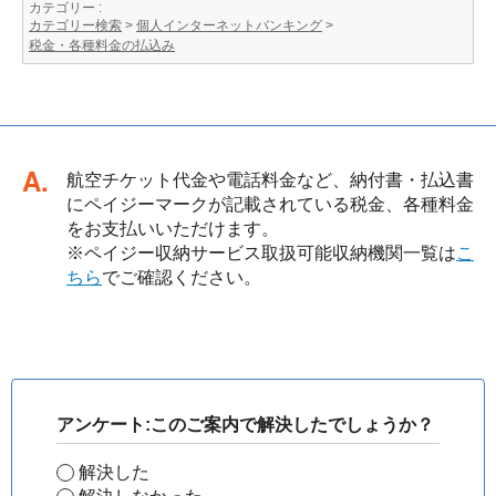
カテゴリー :
カテゴリー検索
>
個人インターネットバンキング
>
税金・各種料金の払込み
回答
航空チケット代金や電話料金など、納付書・払込書
にペイジーマークが記載されている税金、各種料金
をお支払いいただけます。
※ペイジー収納サービス取扱可能収納機関一覧は
こ
ちら
でご確認ください。
アンケート:このご案内で解決したでしょうか？
解決した