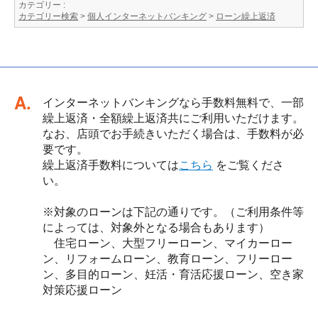
カテゴリー :
カテゴリー検索
>
個人インターネットバンキング
>
ローン繰上返済
回答
インターネットバンキングなら手数料無料で、一部
繰上返済・全額繰上返済共にご利用いただけます。
なお、店頭でお手続きいただく場合は、手数料が必
要です。
繰上返済手数料については
こちら
をご覧くださ
い。
※対象のローンは下記の通りです。（ご利用条件等
によっては、対象外となる場合もあります）
住宅ローン、大型フリーローン、マイカーロー
ン、リフォームローン、教育ローン、フリーロー
ン、多目的ローン、妊活・育活応援ローン、空き家
対策応援ローン