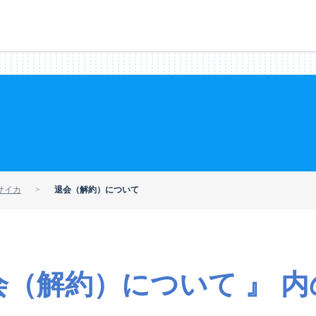
サイカ
退会（解約）について
会（解約）について 』 内