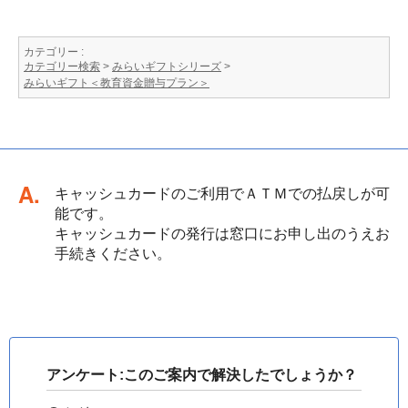
カテゴリー :
カテゴリー検索
>
みらいギフトシリーズ
>
みらいギフト＜教育資金贈与プラン＞
回答
キャッシュカードのご利用でＡＴＭでの払戻しが可
能です。
キャッシュカードの発行は窓口にお申し出のうえお
手続きください。
アンケート:このご案内で解決したでしょうか？