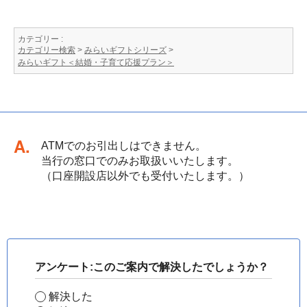
カテゴリー :
カテゴリー検索
>
みらいギフトシリーズ
>
みらいギフト＜結婚・子育て応援プラン＞
回答
ATMでのお引出しはできません。
当行の窓口でのみお取扱いいたします。
（口座開設店以外でも受付いたします。）
アンケート:このご案内で解決したでしょうか？
解決した