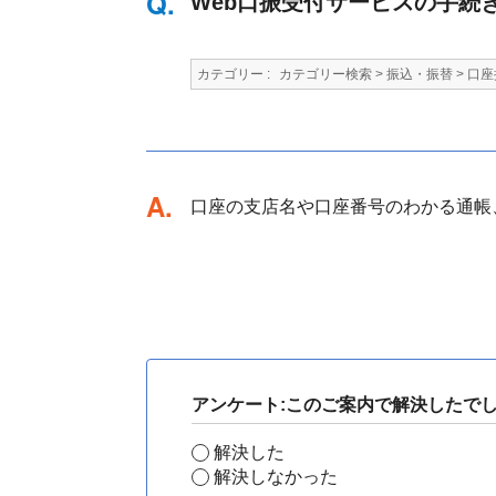
Web口振受付サービスの手続
カテゴリー :
カテゴリー検索
>
振込・振替
>
口座
回答
口座の支店名や口座番号のわかる通帳
アンケート:このご案内で解決したで
解決した
解決しなかった