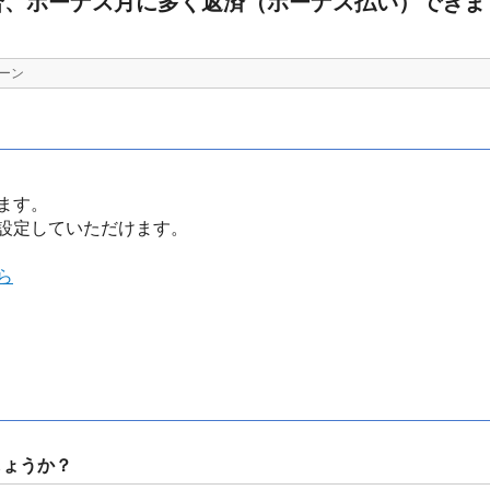
合、ボーナス月に多く返済（ボーナス払い）できま
ーン
ます。
設定していただけます。
ら
しょうか？