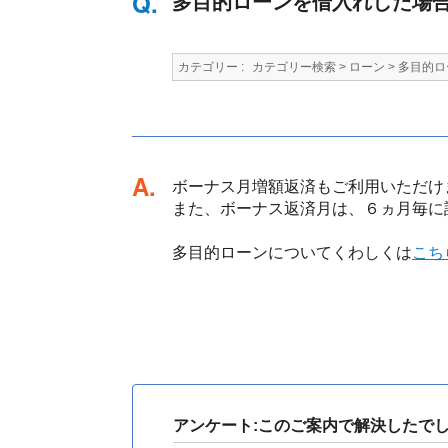
多目的ローンを借入れした場
カテゴリー :
カテゴリー検索
>
ローン
>
多目的ロ
回答
ボーナス月増額返済もご利用いただけ
また、ボーナス返済月は、６ヵ月毎に
多目的ローンについてくわしくは
こち
アンケート:このご案内で解決したで