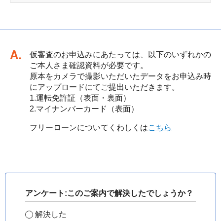
回答
仮審査のお申込みにあたっては、以下のいずれかの
ご本人さま確認資料が必要です。
原本をカメラで撮影いただいたデータをお申込み時
にアップロードにてご提出いただきます。
1.運転免許証（表面・裏面）
2.マイナンバーカード（表面）
フリーローンについてくわしくは
こちら
アンケート:このご案内で解決したでしょうか？
解決した