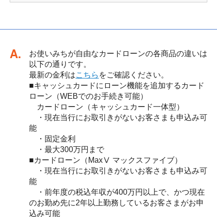
回答
お使いみちが自由なカードローンの各商品の違いは
以下の通りです。
最新の金利は
こちら
をご確認ください。
■キャッシュカードにローン機能を追加するカード
ローン（WEBでのお手続き可能）
カードローン（キャッシュカード一体型）
・現在当行にお取引きがないお客さまも申込み可
能
・固定金利
・最大300万円まで
■カードローン（MaxⅤ マックスファイブ）
・現在当行にお取引きがないお客さまも申込み可
能
・前年度の税込年収が400万円以上で、かつ現在
のお勤め先に2年以上勤務しているお客さまがお申
込み可能