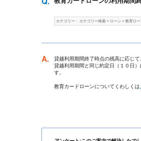
教育カードローンの利用期間
カテゴリー :
カテゴリー検索
>
ローン
>
教育ロー
回答
貸越利用期間終了時点の残高に応じて
貸越利用期間と同じ約定日（１０日）
す。
教育カードローンについてくわしくは
アンケート:このご案内で解決したで