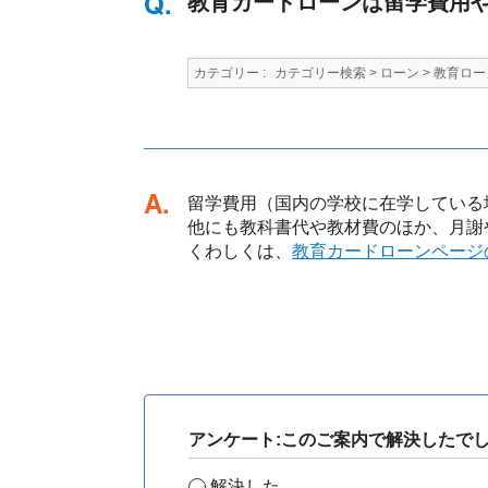
教育カードローンは留学費用
カテゴリー :
カテゴリー検索
>
ローン
>
教育ロー
回答
留学費用（国内の学校に在学している
他にも教科書代や教材費のほか、月謝
くわしくは、
教育カードローンページ
アンケート:このご案内で解決したで
解決した