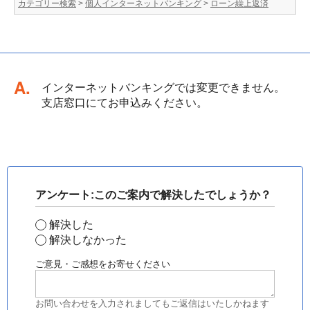
カテゴリー検索
>
個人インターネットバンキング
>
ローン繰上返済
回答
インターネットバンキングでは変更できません。
支店窓口にてお申込みください。
アンケート:このご案内で解決したでしょうか？
解決した
解決しなかった
ご意見・ご感想をお寄せください
お問い合わせを入力されましてもご返信はいたしかねます