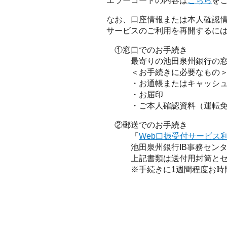
エラーコードの内容は
こちら
を
なお、口座情報または本人確認情
サービスのご利用を再開するに
①窓口でのお手続き
最寄りの池田泉州銀行の窓口
＜お手続きに必要なもの
・お通帳またはキャッシュ
・お届印
・ご本人確認資料（運転免許
②郵送でのお手続き
「
Web口振受付サービス
池田泉州銀行IB事務センタ
上記書類は送付用封筒とセッ
※手続きに1週間程度お時間