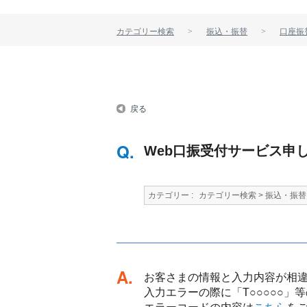
カテゴリー検索
振込・振替
口座振
戻る
Web口振受付サービス申
カテゴリー :
カテゴリー検索
>
振込・振替
回答
お客さまの情報と入力内容が相
入力エラーの際に「T○○○○○