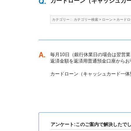
カードローン（キャッシュカ
カテゴリー :
カテゴリー検索
>
ローン
>
カードロ
回答
毎月10日（銀行休業日の場合は翌営
返済金額を返済用普通預金口座からお
カードローン（キャッシュカード一体
アンケート:このご案内で解決したで